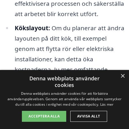
effektivisera processen och säkerställa
att arbetet blir korrekt utfört.
Kökslayout:
Om du planerar att ändra
layouten på ditt kök, till exempel
genom att flytta rör eller elektriska
installationer, kan detta öka
kostnaderna. Ju mer omfattande
×
Denna webbplats använder
ändringar, desto mer arbete och
cookies
material krävs.
Denna webbplats använder cookies för att förbättra
användarupplevelsen. Genom att använda vår webbplats samtycker
Tid och projektomfattning:
Den tid
du till alla cookies i enlighet med vår cookiepolicy.
Läs mer
det tar att slutföra renoveringen
ACCEPTERA ALLA
AVVISA ALLT
påverkar också priset. Större och mer