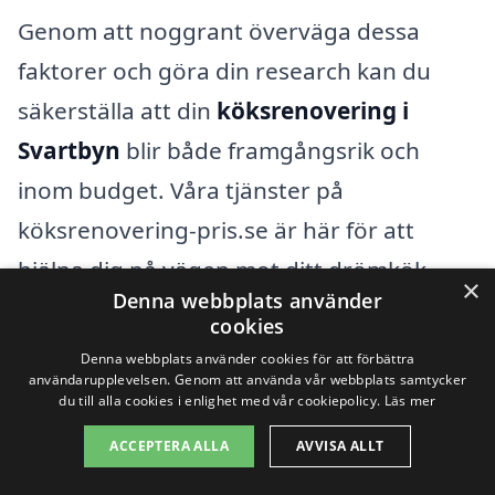
Genom att noggrant överväga dessa
faktorer och göra din research kan du
säkerställa att din
köksrenovering i
Svartbyn
blir både framgångsrik och
inom budget. Våra tjänster på
köksrenovering-pris.se är här för att
hjälpa dig på vägen mot ditt drömkök.
×
Denna webbplats använder
cookies
Få 3 erbjudanden, gratis och utan
Denna webbplats använder cookies för att förbättra
användarupplevelsen. Genom att använda vår webbplats samtycker
förpliktelser
du till alla cookies i enlighet med vår cookiepolicy.
Läs mer
ACCEPTERA ALLA
AVVISA ALLT