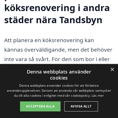
köksrenovering i andra
städer nära Tandsbyn
Att planera en köksrenovering kan
kännas överväldigande, men det behöver
inte vara så svårt. För den som bor i eller
omkring Tandsbyn finns ett brett utbud
×
Denna webbplats använder
av professionella hantverkare som är
cookies
Denna webbplats använder cookies för att förbättra
redo att hjälpa till med att förverkliga
användarupplevelsen. Genom att använda vår webbplats samtycker
du till alla cookies i enlighet med vår cookiepolicy.
Läs mer
drömköket. Genom att använda en
plattform som köksrenovering-pris.se kan
ACCEPTERA ALLA
AVVISA ALLT
du enkelt jämföra olika firmor och deras