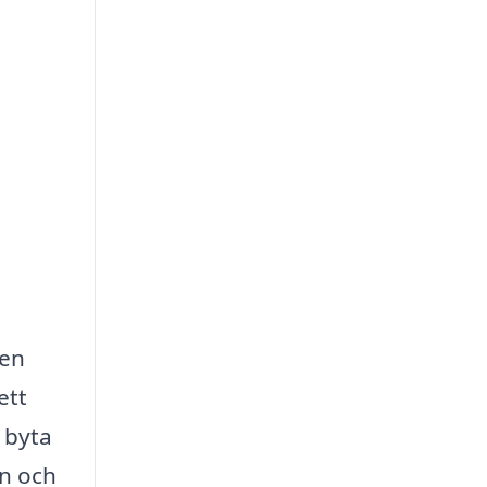
gen
ett
 byta
on och