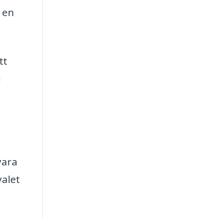
 en
tt
u
vara
valet