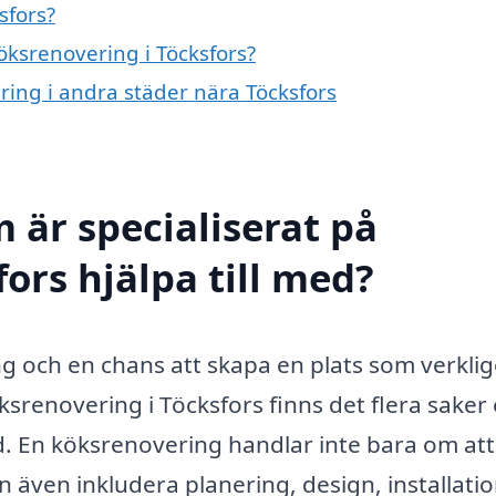
sfors?
köksrenovering i Töcksfors?
ering i andra städer nära Töcksfors
 är specialiserat på
ors hjälpa till med?
ing och en chans att skapa en plats som verkli
enovering i Töcksfors finns det flera saker 
d. En köksrenovering handlar inte bara om att
n även inkludera planering, design, installati