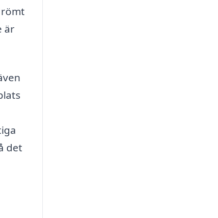
 drömt
e är
 även
plats
tiga
å det