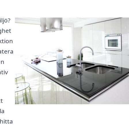
ljö?
ghet
ktion
atera
en
tiv
tt
la
hitta