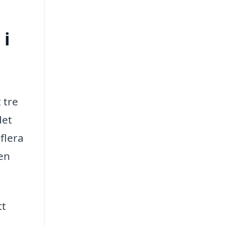
 i
 tre
det
flera
 en
tt