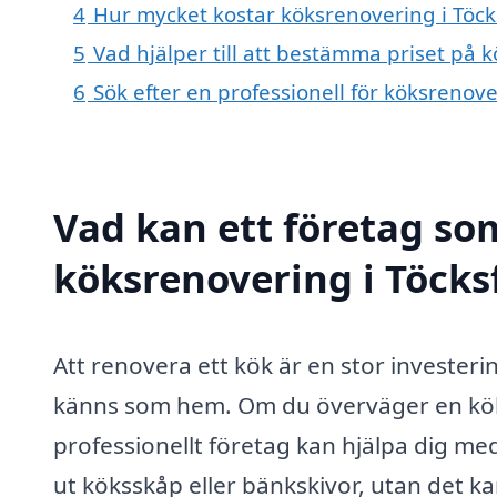
4
Hur mycket kostar köksrenovering i Töck
5
Vad hjälper till att bestämma priset på 
6
Sök efter en professionell för köksrenov
Vad kan ett företag som
köksrenovering i Töcksf
Att renovera ett kök är en stor invester
känns som hem. Om du överväger en köksr
professionellt företag kan hjälpa dig me
ut köksskåp eller bänkskivor, utan det ka