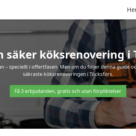
He
h säker köksrenovering i 
an – speciellt i offertfasen. Men om du följer denna guide o
säkraste köksrenoveringen i Töcksfors.
Få 3 erbjudanden, gratis och utan förpliktelser