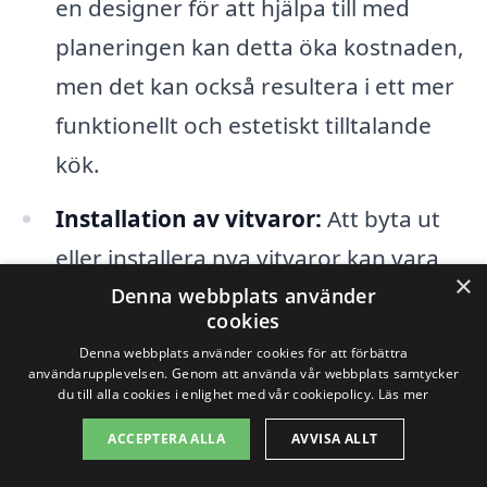
en designer för att hjälpa till med
planeringen kan detta öka kostnaden,
men det kan också resultera i ett mer
funktionellt och estetiskt tilltalande
kök.
Installation av vitvaror:
Att byta ut
eller installera nya vitvaror kan vara
×
en betydande kostnad. Se till att räkna
Denna webbplats använder
cookies
med både kostnaderna för enheterna
Denna webbplats använder cookies för att förbättra
och installationstjänsterna.
användarupplevelsen. Genom att använda vår webbplats samtycker
du till alla cookies i enlighet med vår cookiepolicy.
Läs mer
Det är också viktigt att tänka på
ACCEPTERA ALLA
AVVISA ALLT
eventuella dolda kostnader, såsom avlopp