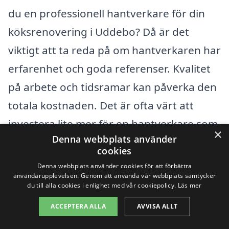
du en professionell hantverkare för din
köksrenovering i Uddebo? Då är det
viktigt att ta reda på om hantverkaren har
erfarenhet och goda referenser. Kvalitet
på arbete och tidsramar kan påverka den
totala kostnaden. Det är ofta värt att
investera lite mer för en hantverkare som
×
Denna webbplats använder
kan garantera hög kvalitet och en smidig
cookies
renoveringsprocess.
Denna webbplats använder cookies för att förbättra
användarupplevelsen. Genom att använda vår webbplats samtycker
du till alla cookies i enlighet med vår cookiepolicy.
Läs mer
Det är också en god idé att begära
ACCEPTERA ALLA
AVVISA ALLT
offerter från olika företag som