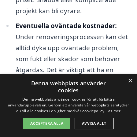
projekt kan bli dyrare.
Eventuella oväntade kostnader:
Under renoveringsprocessen kan det
alltid dyka upp oväntade problem,
som fukt eller skador som behöver
åtgärdas. Det är viktigt att ha en
×
buffert i budgeten för sådana
Denna webbplats använder
cookies
situationer.
Denna webbplats använder cookies för att förbättra
användarupplevelsen. Genom att använda vår webbplats samtycker
För att få en rättvisande bild av
du till alla cookies i enlighet med vår cookiepolicy.
Läs mer
kostnaden för köksrenovering i Ulvåker
ACCEPTERA ALLA
AVVISA ALLT
rekommenderas det att du begär flera