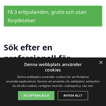
Få 3 erbjudanden, gratis och utan
förpliktelser
Sök efter en
professionell för
×
Denna webbplats använder
köksrenovering i andra
cookies
städer nära Vetlanda
Denna webbplats använder cookies för att förbättra
användarupplevelsen. Genom att använda vår webbplats samtycker
du till alla cookies i enlighet med vår cookiepolicy.
Läs mer
ACCEPTERA ALLA
AVVISA ALLT
Om du överväger köksrenovering i