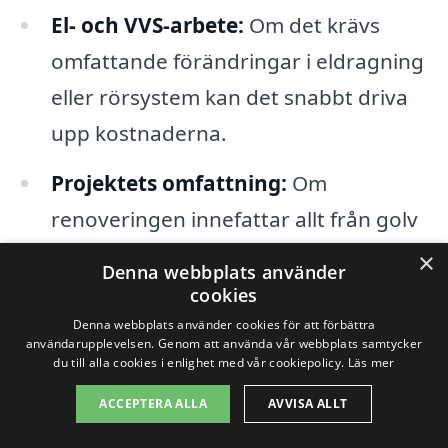
El- och VVS-arbete:
Om det krävs
omfattande förändringar i eldragning
eller rörsystem kan det snabbt driva
upp kostnaderna.
Projektets omfattning:
Om
renoveringen innefattar allt från golv
till tak, inklusive vitvaror, kan detta öka
×
Denna webbplats använder
kostnaden avsevärt. En fokuserad
cookies
renovering av endast skåp och ytor
Denna webbplats använder cookies för att förbättra
användarupplevelsen. Genom att använda vår webbplats samtycker
kan vara mer ekonomiskt.
du till alla cookies i enlighet med vår cookiepolicy.
Läs mer
ACCEPTERA ALLA
AVVISA ALLT
När ni funderar på köksrenovering i