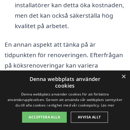
installatörer kan detta öka kostnaden,
men det kan också säkerställa hög
kvalitet på arbetet.
En annan aspekt att tänka på är
tidpunkten för renoveringen. Efterfrågan
på köksrenoveringar kan variera
säsongsvis, och att renovera under
×
Denna webbplats använder
lågsäsong kan ge bättre priser och
cookies
Denna webbplats använder cookies för att förbättra
erbjudanden. För att få en mer exakt
användarupplevelsen. Genom att använda vår webbplats samtycker
du till alla cookies i enlighet med vår cookiepolicy.
Läs mer
uppskattning av kostnaderna för
köksrenovering i Barnarp,
ACCEPTERA ALLA
AVVISA ALLT
rekommenderas det att kontakta flera