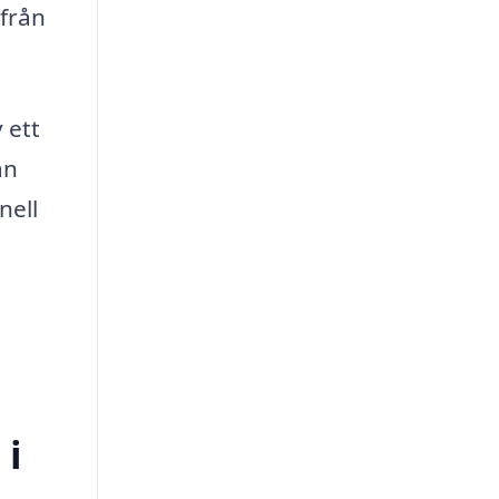
 från
 ett
an
nell
 i