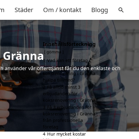
m
Städer
Om / kontakt
Blogg
Innehållsförteckning
i Gränna
gömma
1
Vad kan ett företag
som är specialiserat på
ch använder vår offerttjänst får du den enklaste och
köksrenovering i Gränna
hjälpa till med?
2
Få alltid minst 3
erbjudanden för
köksrenovering i Gränna
3
Få 3 erbjudanden för
köksrenovering i Gränna
från professionella
företag
4
Hur mycket kostar