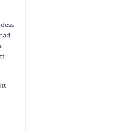
 dess
gnad
a.
tt
itt