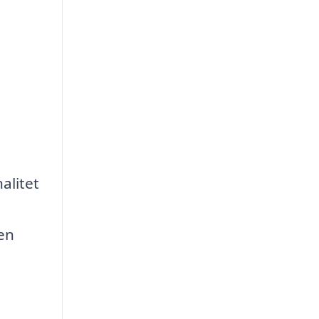
alitet
den