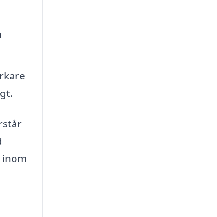
h
erkare
gt.
rstår
d
a inom