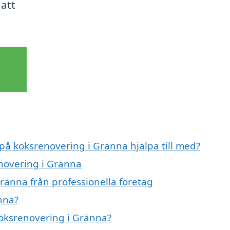
 att
 på köksrenovering i Gränna hjälpa till med?
enovering i Gränna
ränna från professionella företag
nna?
köksrenovering i Gränna?