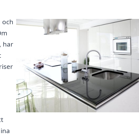
g och
 Om
, har
t
riser
.
tt
dina