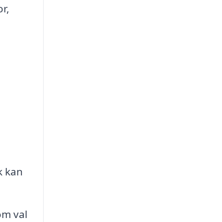
r,
k kan
om val