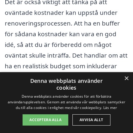
Det är också viktigt att tänka på att
oväntade kostnader kan uppstå under
renoveringsprocessen. Att ha en buffer
för sådana kostnader kan vara en god
idé, så att du är förberedd om något
oväntat skulle inträffa. Det handlar om att
ha en realistisk budget som inkluderar
alla aspekter av renoveringen för att
×
Denna webbplats använder
undvika besvikelser och oplanerade
cookies
utgifter.
Denna webbplats använder cookies för att förbättra
användarupplevelsen. Genom att använda vår webbplats samtycker
du till alla cookies i enlighet med vår cookiepolicy.
Läs mer
Få 3 erbjudanden, gratis och utan
ACCEPTERA ALLA
AVVISA ALLT
förpliktelser