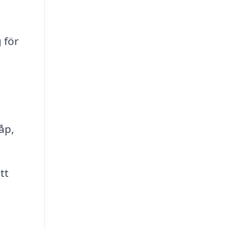
 för
åp,
tt