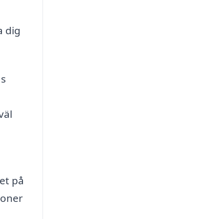
a dig
as
väl
et på
sioner