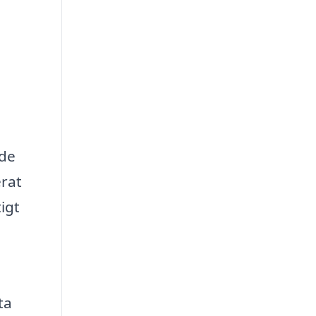
åde
erat
igt
ta