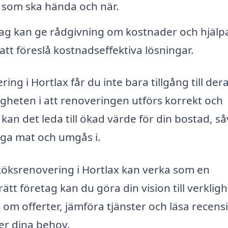
 som ska hända och när.
tag kan ge rådgivning om kostnader och hjälp
tt föreslå kostnadseffektiva lösningar.
ng i Hortlax får du inte bara tillgång till der
gheten i att renoveringen utförs korrekt och
kan det leda till ökad värde för din bostad, så
laga mat och umgås i.
öksrenovering i Hortlax kan verka som en
t företag kan du göra din vision till verkligh
 be om offerter, jämföra tjänster och läsa recen
ler dina behov.