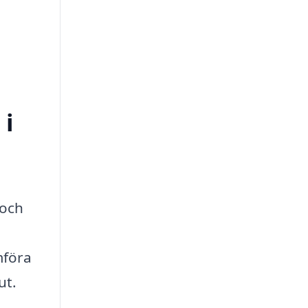
 i
 och
mföra
ut.