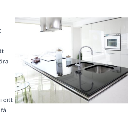
t
t
tt
göra
 ditt
 få
g