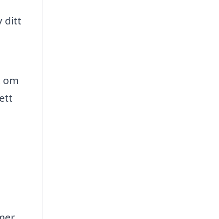
 ditt
t om
ett
mer