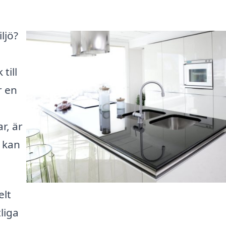
ljö?
till
r en
r, är
m kan
elt
tliga