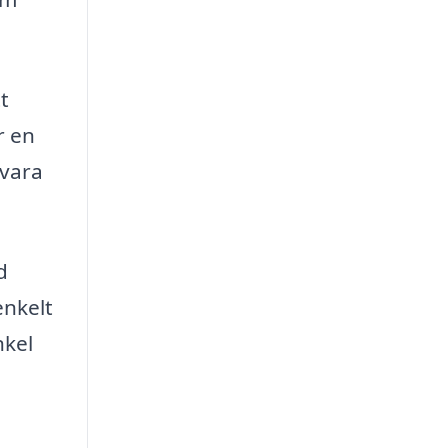
t
r en
 vara
d
enkelt
nkel