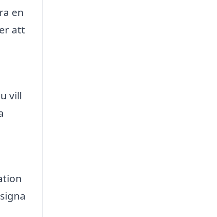
öra en
er att
 vill
a
ation
esigna