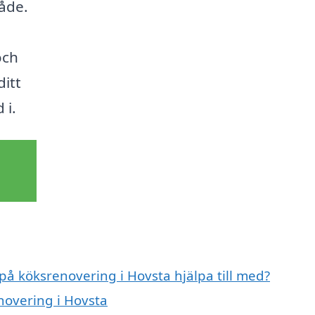
åde.
och
ditt
 i.
 på köksrenovering i Hovsta hjälpa till med?
novering i Hovsta