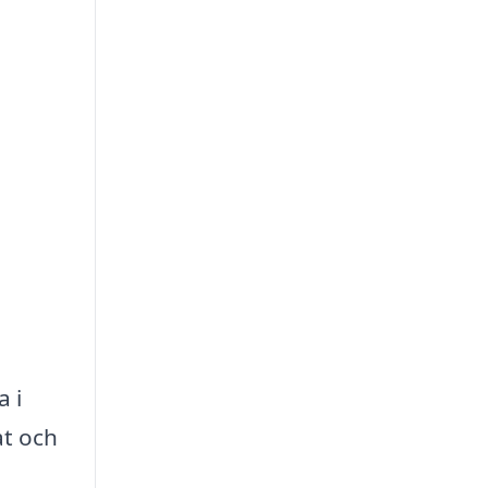
 i
at och