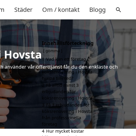
m
Städer
Om / kontakt
Blogg
Innehållsförteckning
i Hovsta
gömma
1
Vad kan ett företag
som är specialiserat på
ch använder vår offerttjänst får du den enklaste och
köksrenovering i Hovsta
hjälpa till med?
2
Få alltid minst 3
erbjudanden för
köksrenovering i Hovsta
3
Få 3 erbjudanden för
köksrenovering i Hovsta
från professionella
företag
4
Hur mycket kostar