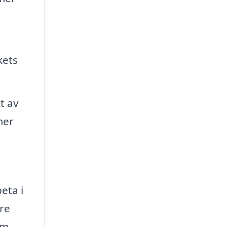
kets
t av
mer
eta i
re
om