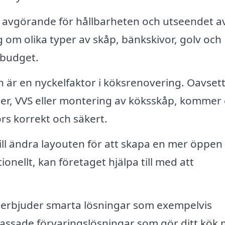
är avgörande för hållbarheten och utseendet av
 om olika typer av skåp, bänkskivor, golv och
 budget.
on är en nyckelfaktor i köksrenovering. Oavset
ner, VVS eller montering av köksskåp, kommer 
örs korrekt och säkert.
ll ändra layouten för att skapa en mer öppen
onellt, kan företaget hjälpa till med att
erbjuder smarta lösningar som exempelvis
assade förvaringslösningar som gör ditt kök 