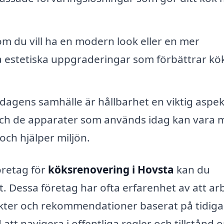
m du vill ha en modern look eller en mer
uda estetiska uppgraderingar som förbättrar kö
 dagens samhälle är hållbarhet en viktig aspek
och de apparater som används idag kan vara 
och hjälper miljön.
öretag för
köksrenovering i Hovsta
kan du
t. Dessa företag har ofta erfarenhet av att arb
sikter och rekommendationer baserat på tidiga
tt navigera i offentliga regler och tillstånd 