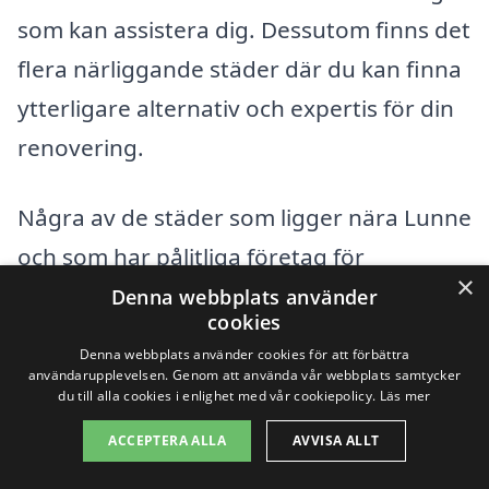
som kan assistera dig. Dessutom finns det
flera närliggande städer där du kan finna
ytterligare alternativ och expertis för din
renovering.
Några av de städer som ligger nära Lunne
och som har pålitliga företag för
×
köksrenovering inkluderar:
Denna webbplats använder
cookies
Denna webbplats använder cookies för att förbättra
Östersund
användarupplevelsen. Genom att använda vår webbplats samtycker
du till alla cookies i enlighet med vår cookiepolicy.
Läs mer
Frösön
ACCEPTERA ALLA
AVVISA ALLT
Krokom