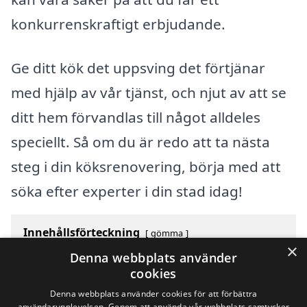
konkurrenskraftigt erbjudande.
Ge ditt kök det uppsving det förtjänar
med hjälp av vår tjänst, och njut av att se
ditt hem förvandlas till något alldeles
speciellt. Så om du är redo att ta nästa
steg i din köksrenovering, börja med att
söka efter experter i din stad idag!
Innehållsförteckning
gömma
×
1
Översikt över svenska städer som börjar med M
Denna webbplats använder
2
Sök efter en skicklig köksrenovering i andra städer i
cookies
Sverige
Denna webbplats använder cookies för att förbättra
användarupplevelsen. Genom att använda vår webbplats samtycker