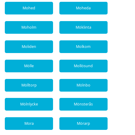
Mohed
Moheda
Moholm
Möklinta
Moliden
Molkom
Mölle
Mollösund
Mölltorp
Mölnbo
Mölnlycke
Mönsterås
Mora
Mörarp