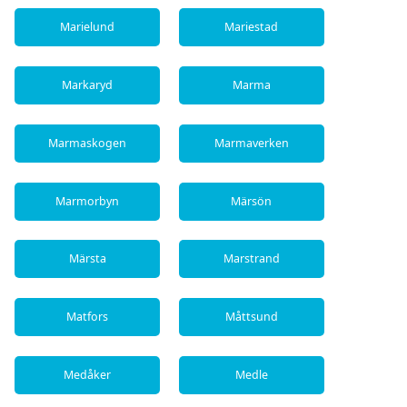
Marielund
Mariestad
Markaryd
Marma
Marmaskogen
Marmaverken
Marmorbyn
Märsön
Märsta
Marstrand
Matfors
Måttsund
Medåker
Medle