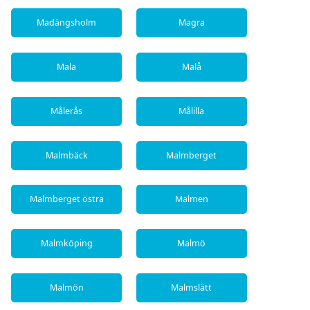
Madängsholm
Magra
Mala
Malå
Målerås
Målilla
Malmbäck
Malmberget
Malmberget östra
Malmen
Malmköping
Malmö
Malmön
Malmslätt