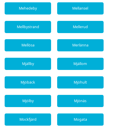
Mehedeby
Mellansel
Mellbystrand
Mellerud
Mellösa
Merlänna
Mjällby
Mjällom
Mjöbäck
Mjöhult
Mjölby
Mjönäs
Mockfjärd
Mogata