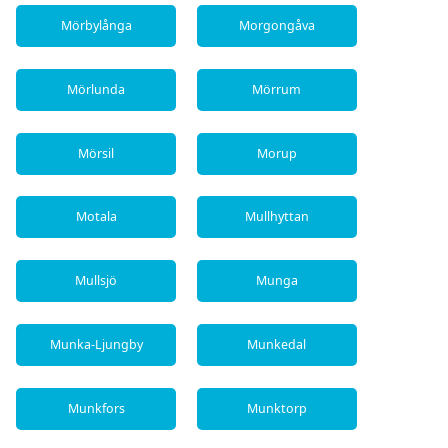
Mörbylånga
Morgongåva
Mörlunda
Mörrum
Mörsil
Morup
Motala
Mullhyttan
Mullsjö
Munga
Munka-Ljungby
Munkedal
Munkfors
Munktorp