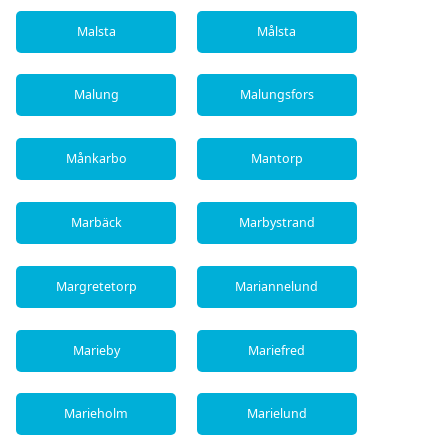
Malsta
Målsta
Malung
Malungsfors
Månkarbo
Mantorp
Marbäck
Marbystrand
Margretetorp
Mariannelund
Marieby
Mariefred
Marieholm
Marielund