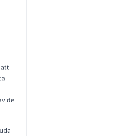
 att
ta
av de
juda