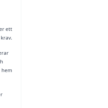
er ett
krav.
erar
ch
t hem
er