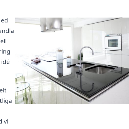
Med
andla
ell
ring
 idé
elt
tliga
 vi