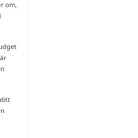
er om,
i
budget
 är
en
ditt
en