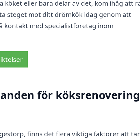
 köket eller bara delar av det, kom ihåg att r
rsta steget mot ditt drömkök idag genom att
få kontakt med specialistföretag inom
iktelser
danden för köksrenovering
estorp, finns det flera viktiga faktorer att tä