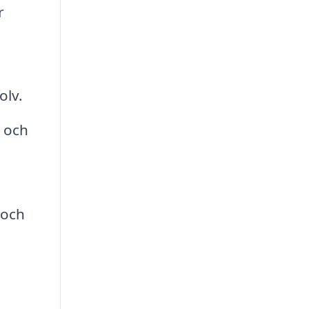
r
olv.
r och
 och