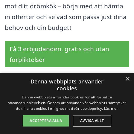
mot ditt drömkök – börja med att hämta
in offerter och se vad som passa just dina
behov och din budget!
Få 3 erbjudanden, gratis och utan
förpliktelser
×
Denna webbplats använder
cookies
Sök efter en
Denna webbplats använder cookies för att förbättra
användarupplevelsen. Genom att använda vår webbplats samtycker
professionell för
du till alla cookies i enlighet med vår cookiepolicy.
Läs mer
köksrenovering i andra
ACCEPTERA ALLA
AVVISA ALLT