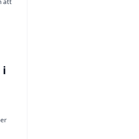
 att
 i
ter