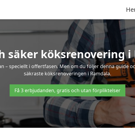
He
h säker köksrenovering 
an – speciellt i offertfasen. Men om du följer denna guide o
säkraste köksrenoveringen i Ramdala.
Få 3 erbjudanden, gratis och utan förpliktelser