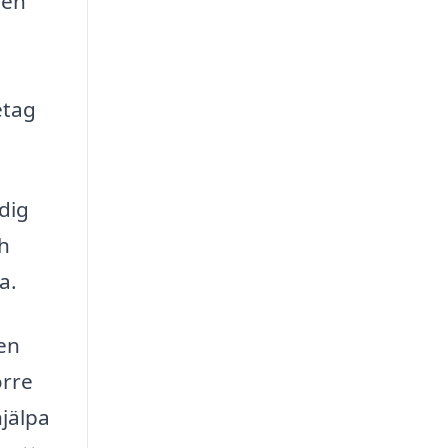
sen
etag
 dig
h
a.
en
örre
hjälpa