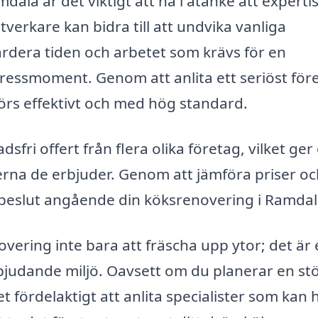
ala är det viktigt att ha i åtanke att experti
verkare kan bidra till att undvika vanliga
rdera tiden och arbetet som krävs för en
stressmoment. Genom att anlita ett seriöst för
örs effektivt och med hög standard.
sfri offert från flera olika företag, vilket ger
erna de erbjuder. Genom att jämföra priser oc
t beslut angående din köksrenovering i Ramdal
ering inte bara att fräscha upp ytor; det är 
nbjudande miljö. Oavsett om du planerar en st
t fördelaktigt att anlita specialister som kan 