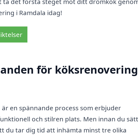
t ta det första steget mot ditt drömkök genom
ring i Ramdala idag!
iktelser
danden för köksrenovering
a är en spännande process som erbjuder
 funktionell och stilren plats. Men innan du sät
t du tar dig tid att inhämta minst tre olika