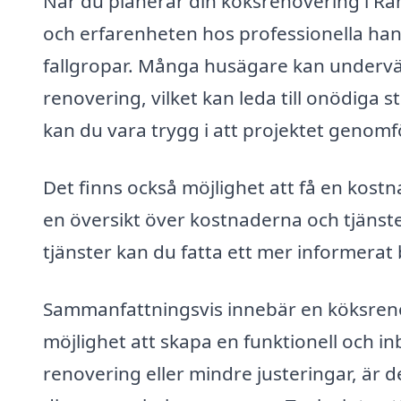
När du planerar din köksrenovering i Ramd
och erfarenheten hos professionella hant
fallgropar. Många husägare kan undervä
renovering, vilket kan leda till onödiga 
kan du vara trygg i att projektet genomf
Det finns också möjlighet att få en kostnad
en översikt över kostnaderna och tjänst
tjänster kan du fatta ett mer informera
Sammanfattningsvis innebär en köksrenov
möjlighet att skapa en funktionell och i
renovering eller mindre justeringar, är de