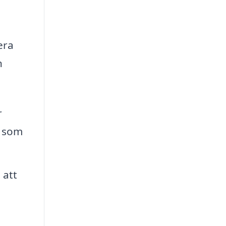
era
n
r
n som
 att