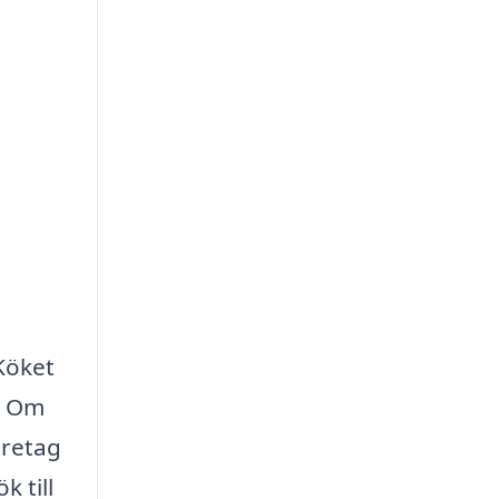
Köket
s. Om
öretag
 till