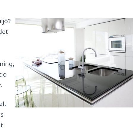
ljö?
det
kning,
edo
.
elt
as
t