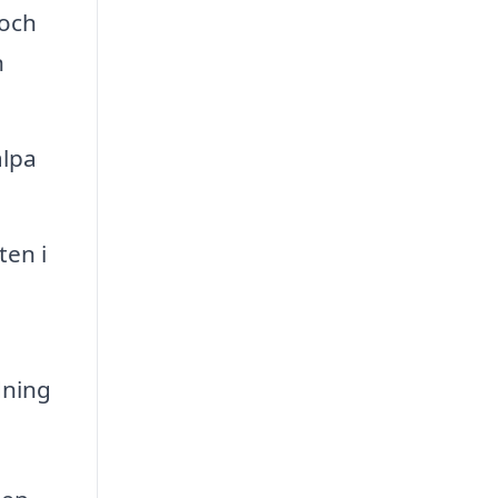
 och
n
älpa
ten i
dning