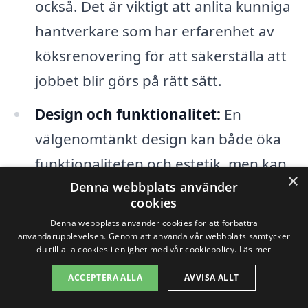
också. Det är viktigt att anlita kunniga
hantverkare som har erfarenhet av
köksrenovering för att säkerställa att
jobbet blir görs på rätt sätt.
Design och funktionalitet:
En
välgenomtänkt design kan både öka
funktionaliteten och estetik, men kan
×
Denna webbplats använder
också påverka priset. Att inkludera
cookies
skräddarsydda lösningar kan leda till
Denna webbplats använder cookies för att förbättra
högre kostnader.
användarupplevelsen. Genom att använda vår webbplats samtycker
du till alla cookies i enlighet med vår cookiepolicy.
Läs mer
Installation av vitvaror:
Om du väljer
ACCEPTERA ALLA
AVVISA ALLT
att uppgradera dina vitvaror, kan