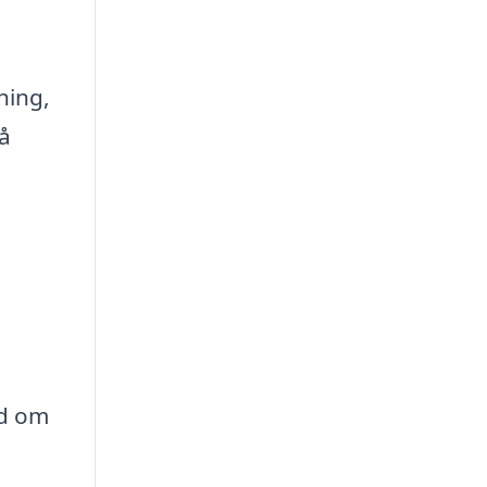
ning,
på
åd om