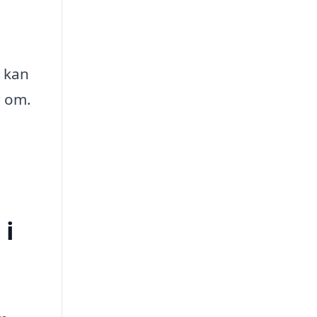
ö kan
r om.
 i