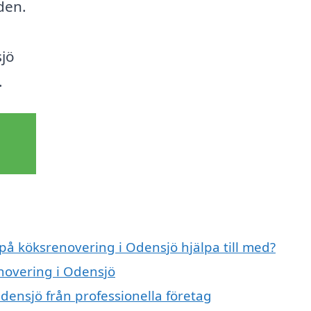
den.
sjö
.
 på köksrenovering i Odensjö hjälpa till med?
enovering i Odensjö
densjö från professionella företag