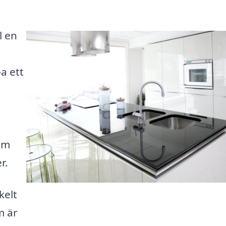
l en
ö
a ett
om
r.
kelt
m är