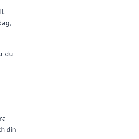
l.
dag,
Är du
ra
ch din