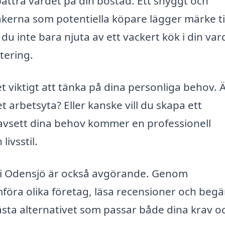
ättra värdet på din bostad. Ett snyggt och
sakerna som potentiella köpare lägger märke til
u inte bara njuta av ett vackert kök i din var
tering.
 viktigt att tänka på dina personliga behov. 
arbetsyta? Eller kanske vill du skapa ett
avsett dina behov kommer en professionell
livsstil.
ng i Odensjö är också avgörande. Genom
föra olika företag, läsa recensioner och begä
bästa alternativet som passar både dina krav o