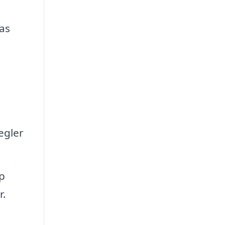
ras
egler
lp
r.